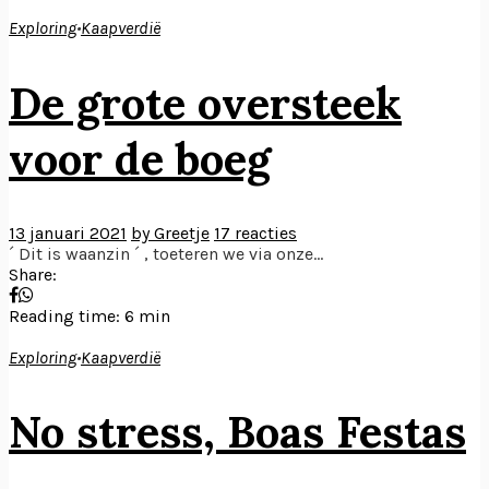
Exploring
•
Kaapverdië
De grote oversteek
voor de boeg
13 januari 2021
by Greetje
17 reacties
´ Dit is waanzin ´ , toeteren we via onze...
Share:
Reading time: 6 min
Exploring
•
Kaapverdië
No stress, Boas Festas